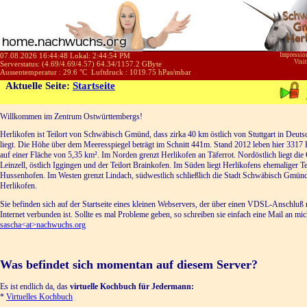
07.08.2026 16:44:48 Lokal:
2:44:54 PM
Impressi
Visi
Serverstatus: (
4.69
/
4.69
/
4.57
)
64.34
/
1157.2
GByte
Aussentemperatur :
29.6
°C
Luftdruck :
1019.75
hPas/mbar
Aktuelle Seite:
Startseite
Willkommen im Zentrum Ostwürttembergs!
Herlikofen ist Teilort von Schwäbisch Gmünd, dass zirka 40 km östlich von Stuttgart in Deuts
liegt. Die Höhe über dem Meeresspiegel beträgt im Schnitt 441m. Stand 2012 leben hier 3317
auf einer Fläche von 5,35 km². Im Norden grenzt Herlikofen an Täferrot. Nordöstlich liegt di
Leinzell, östlich Iggingen und der Teilort Brainkofen. Im Süden liegt Herlikofens ehemaliger Te
Hussenhofen. Im Westen grenzt Lindach, südwestlich schließlich die Stadt Schwäbisch Gmün
Herlikofen.
Sie befinden sich auf der Startseite eines kleinen Webservers, der über einen VDSL-Anschluß
Internet verbunden ist. Sollte es mal Probleme geben, so schreiben sie einfach eine Mail an mic
sascha<at>nachwuchs.org
Was befindet sich momentan auf diesem Server?
Es ist endlich da, das
virtuelle Kochbuch für Jedermann:
*
Virtuelles Kochbuch