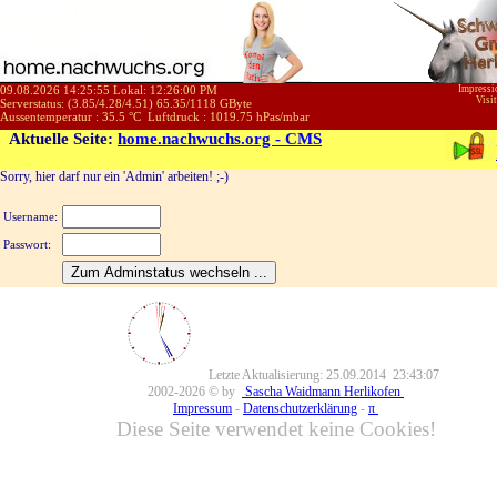
09.08.2026 14:25:55 Lokal:
12:26:00 PM
Impress
Visi
Serverstatus: (
3.85
/
4.28
/
4.51
)
65.35
/
1118
GByte
Aussentemperatur :
35.5
°C
Luftdruck :
1019.75
hPas/mbar
Aktuelle Seite:
home.nachwuchs.org - CMS
Sorry, hier darf nur ein 'Admin' arbeiten! ;-)
Username:
Passwort:
Letzte Aktualisierung: 25.09.2014 23:43:07
2002-2026 © by
Sascha Waidmann Herlikofen
Impressum
-
Datenschutzerklärung
-
π
Diese Seite verwendet keine Cookies!