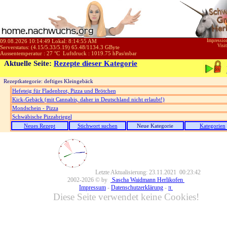
09.08.2026 10:14:49 Lokal:
8:14:55 AM
Impressi
Visi
Serverstatus: (
4.15
/
5.33
/
5.19
)
65.48
/
1134.3
GByte
Aussentemperatur :
27
°C
Luftdruck :
1019.75
hPas/mbar
Aktuelle Seite:
Rezepte dieser Kategorie
Rezeptkategorie: deftiges Kleingebäck
Hefeteig für Fladenbrot, Pizza und Brötchen
Kick-Gebäck (mit Cannabis, daher in Deutschland nicht erlaubt!)
Mondschein - Pizza
Schwäbische Pizzabriegel
Neues Rezept
Stichwort suchen
Neue Kategorie
Kategorien
Letzte Aktualisierung: 23.11.2021 00:23:42
2002-2026 © by
Sascha Waidmann Herlikofen
Impressum
-
Datenschutzerklärung
-
π
Diese Seite verwendet keine Cookies!