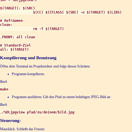
$(TARGET): $(SRC)

                $(CC) $(CFLAGS) $(SRC) -o $(TARGET) $(LIBS)

# Aufräumen

clean:

                rm -f $(TARGET)

.PHONY: all clean

# Standard-Ziel

all: $(TARGET)
Kompilierung und Benutzung
Öffne dein Terminal im Projektordner und folge diesen Schritten:
Programm kompilieren:
Bash
make
Programm ausführen: Gib den Pfad zu einem beliebigen JPEG-Bild an:
Bash
./SDLjpgview pfad/zu/deinem/bild.jpg
Steuerung:
Mausklick: Schließt das Fenster.