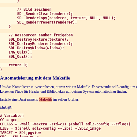
        }

        // Bild zeichnen

        SDL_RenderClear(renderer);

        SDL_RenderCopy(renderer, texture, NULL, NULL);

        SDL_RenderPresent(renderer);

    }

    // Ressourcen sauber freigeben

    SDL_DestroyTexture(texture);

    SDL_DestroyRenderer(renderer);

    SDL_DestroyWindow(window);

    IMG_Quit();

    SDL_Quit();

    return 0;

}
Automatisierung mit dem Makefile
Um das Kompilieren zu vereinfachen, nutzen wir ein Makefile. Es verwendet sdl2-config, um 
korrekten Pfade für Header und Bibliotheken auf deinem System automatisch zu finden.
Erstelle eine Datei namens
Makefile
im selben Ordner:
Makefile
# Variablen

CC = gcc

CFLAGS = -Wall -Wextra -std=c11 $(shell sdl2-config --cflags)

LIBS = $(shell sdl2-config --libs) -lSDL2_image

TARGET = SDLjpgview

SRC = SDLjpgview.c
