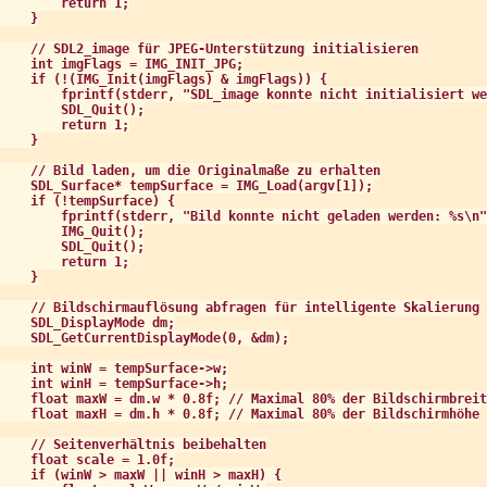
        return 1;

    }

    // SDL2_image für JPEG-Unterstützung initialisieren

    int imgFlags = IMG_INIT_JPG;

    if (!(IMG_Init(imgFlags) & imgFlags)) {

        fprintf(stderr, "SDL_image konnte nicht initialisiert we
        SDL_Quit();

        return 1;

    }

    // Bild laden, um die Originalmaße zu erhalten

    SDL_Surface* tempSurface = IMG_Load(argv[1]);

    if (!tempSurface) {

        fprintf(stderr, "Bild konnte nicht geladen werden: %s\n"
        IMG_Quit();

        SDL_Quit();

        return 1;

    }

    // Bildschirmauflösung abfragen für intelligente Skalierung

    SDL_DisplayMode dm;

    SDL_GetCurrentDisplayMode(0, &dm);

    int winW = tempSurface->w;

    int winH = tempSurface->h;

    float maxW = dm.w * 0.8f; // Maximal 80% der Bildschirmbreit
    float maxH = dm.h * 0.8f; // Maximal 80% der Bildschirmhöhe

    // Seitenverhältnis beibehalten

    float scale = 1.0f;

    if (winW > maxW || winH > maxH) {
