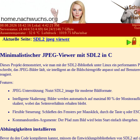
08.08.2026 18:42:16 Lokal:
4:42:22 PM
Impre
Visi
Serverstatus: (
4.44
/
4.51
/
4.69
)
64.24
/
1146.7
GByte
Aussentemperatur :
32.6
°C
Luftdruck :
1019.75
hPas/mbar
Aktuelle Seite:
SDL2 jpeg viewer
Minimalistischer JPEG-Viewer mit SDL2 in C
Dieses Projekt demonstriert, wie man mit der SDL2-Bibliothek unter Linux ein performantes
schreibt, das JPEG-Bilder lädt, sie intelligent an die Bildschirmgröße anpasst und auf Benutze
reagiert.
Features:
JPEG-Unterstützung: Nutzt SDL2_image für moderne Bildformate.
Intelligente Skalierung: Bilder werden automatisch auf maximal 80 % der Monitorauf
skaliert, wobei das Seitenverhältnis erhalten bleibt.
Flexible Steuerung: Schließen des Fensters per Mausklick, durch die Taste q oder ESC
Kommandozeilen-Argumente: Der Pfad zum Bild wird beim Start einfach übergeben.
Abhängigkeiten installieren
Bevor du den Code kompilieren kannst, müssen die Entwicklungsbibliotheken von SDL2 auf 