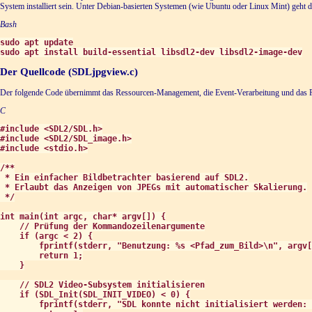
System installiert sein. Unter Debian-basierten Systemen (wie Ubuntu oder Linux Mint) geht d
Bash
sudo apt update

sudo apt install build-essential libsdl2-dev libsdl2-image-dev
Der Quellcode (SDLjpgview.c)
Der folgende Code übernimmt das Ressourcen-Management, die Event-Verarbeitung und das 
C
#include <SDL2/SDL.h>

#include <SDL2/SDL_image.h>

#include <stdio.h>

/**

 * Ein einfacher Bildbetrachter basierend auf SDL2.

 * Erlaubt das Anzeigen von JPEGs mit automatischer Skalierung.

 */

int main(int argc, char* argv[]) {

    // Prüfung der Kommandozeilenargumente

    if (argc < 2) {

        fprintf(stderr, "Benutzung: %s <Pfad_zum_Bild>\n", argv[
        return 1;

    }

    // SDL2 Video-Subsystem initialisieren

    if (SDL_Init(SDL_INIT_VIDEO) < 0) {

        fprintf(stderr, "SDL konnte nicht initialisiert werden: 