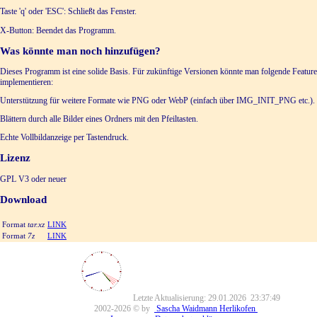
Taste 'q' oder 'ESC': Schließt das Fenster.
X-Button: Beendet das Programm.
Was könnte man noch hinzufügen?
Dieses Programm ist eine solide Basis. Für zukünftige Versionen könnte man folgende Featur
implementieren:
Unterstützung für weitere Formate wie PNG oder WebP (einfach über IMG_INIT_PNG etc.).
Blättern durch alle Bilder eines Ordners mit den Pfeiltasten.
Echte Vollbildanzeige per Tastendruck.
Lizenz
GPL V3 oder neuer
Download
Format
tar.xz
LINK
Format
7z
LINK
Letzte Aktualisierung: 29.01.2026 23:37:49
2002-2026 © by
Sascha Waidmann Herlikofen