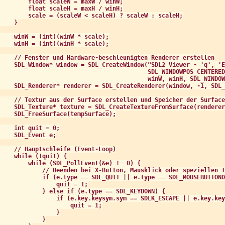
        float scaleW = maxW / winW;

        float scaleH = maxH / winH;

        scale = (scaleW < scaleH) ? scaleW : scaleH;

    }

    winW = (int)(winW * scale);

    winH = (int)(winH * scale);

    // Fenster und Hardware-beschleunigten Renderer erstellen

    SDL_Window* window = SDL_CreateWindow("SDL2 Viewer - 'q', 'E
                                          SDL_WINDOWPOS_CENTERED
                                          winW, winH, SDL_WINDOW
    SDL_Renderer* renderer = SDL_CreateRenderer(window, -1, SDL_
    // Textur aus der Surface erstellen und Speicher der Surface
    SDL_Texture* texture = SDL_CreateTextureFromSurface(renderer
    SDL_FreeSurface(tempSurface);

    int quit = 0;

    SDL_Event e;

    // Hauptschleife (Event-Loop)

    while (!quit) {

        while (SDL_PollEvent(&e) != 0) {

            // Beenden bei X-Button, Mausklick oder speziellen T
            if (e.type == SDL_QUIT || e.type == SDL_MOUSEBUTTOND
                quit = 1;

            } else if (e.type == SDL_KEYDOWN) {

                if (e.key.keysym.sym == SDLK_ESCAPE || e.key.key
                    quit = 1;

                }

            }
