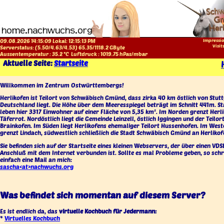
09.08.2026 14:15:09 Lokal:
12:15:13 PM
Impressio
Visit
Serverstatus: (
5.50
/
4.63
/
4.53
)
65.35
/
1118.2
GByte
Aussentemperatur :
35.2
°C
Luftdruck :
1019.75
hPas/mbar
Aktuelle Seite:
Startseite
Willkommen im Zentrum Ostwürttembergs!
Herlikofen ist Teilort von Schwäbisch Gmünd, dass zirka 40 km östlich von Stutt
Deutschland liegt. Die Höhe über dem Meeresspiegel beträgt im Schnitt 441m. S
leben hier 3317 Einwohner auf einer Fläche von 5,35 km². Im Norden grenzt Herl
Täferrot. Nordöstlich liegt die Gemeinde Leinzell, östlich Iggingen und der Teilor
Brainkofen. Im Süden liegt Herlikofens ehemaliger Teilort Hussenhofen. Im West
grenzt Lindach, südwestlich schließlich die Stadt Schwäbisch Gmünd an Herlikof
Sie befinden sich auf der Startseite eines kleinen Webservers, der über einen VDS
Anschluß mit dem Internet verbunden ist. Sollte es mal Probleme geben, so schr
einfach eine Mail an mich:
sascha<at>nachwuchs.org
Was befindet sich momentan auf diesem Server?
Es ist endlich da, das
virtuelle Kochbuch für Jedermann:
*
Virtuelles Kochbuch