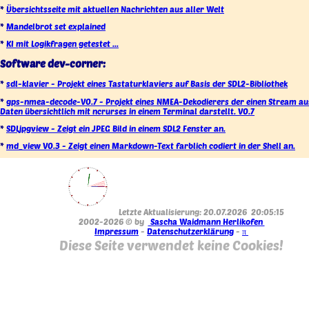
*
Übersichtsseite mit aktuellen Nachrichten aus aller Welt
*
Mandelbrot set explained
*
KI mit Logikfragen getestet ...
Software dev-corner:
*
sdl-klavier - Projekt eines Tastaturklaviers auf Basis der SDL2-Bibliothek
*
gps-nmea-decode-V0.7 - Projekt eines NMEA-Dekodierers der einen Stream a
Daten übersichtlich mit ncrurses in einem Terminal darstellt. V0.7
*
SDLjpgview - Zeigt ein JPEG Bild in einem SDL2 Fenster an.
*
md_view V0.3 - Zeigt einen Markdown-Text farblich codiert in der Shell an.
Letzte Aktualisierung: 20.07.2026 20:05:15
2002-2026 © by
Sascha Waidmann Herlikofen
Impressum
-
Datenschutzerklärung
-
π
Diese Seite verwendet keine Cookies!