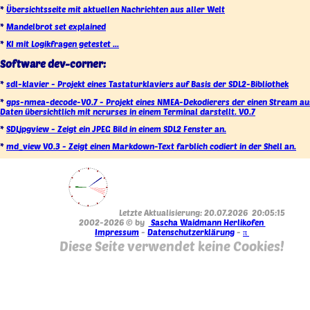
*
Übersichtsseite mit aktuellen Nachrichten aus aller Welt
*
Mandelbrot set explained
*
KI mit Logikfragen getestet ...
Software dev-corner:
*
sdl-klavier - Projekt eines Tastaturklaviers auf Basis der SDL2-Bibliothek
*
gps-nmea-decode-V0.7 - Projekt eines NMEA-Dekodierers der einen Stream a
Daten übersichtlich mit ncrurses in einem Terminal darstellt. V0.7
*
SDLjpgview - Zeigt ein JPEG Bild in einem SDL2 Fenster an.
*
md_view V0.3 - Zeigt einen Markdown-Text farblich codiert in der Shell an.
Letzte Aktualisierung: 20.07.2026 20:05:15
2002-2026 © by
Sascha Waidmann Herlikofen
Impressum
-
Datenschutzerklärung
-
π
Diese Seite verwendet keine Cookies!