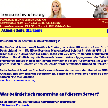
09.08.2026 11:09:13 Lokal:
9:09:18 AM
Impressi
Visit
Serverstatus: (
5.94
/
5.47
/
5.05
)
65.45
/
1133.5
GByte
Aussentemperatur :
29.4
°C
Luftdruck :
1019.75
hPas/mbar
Aktuelle Seite:
Startseite
Willkommen im Zentrum Ostwürttembergs!
Herlikofen ist Teilort von Schwäbisch Gmünd, dass zirka 40 km östlich von Stutt
Deutschland liegt. Die Höhe über dem Meeresspiegel beträgt im Schnitt 441m. S
leben hier 3317 Einwohner auf einer Fläche von 5,35 km². Im Norden grenzt Herl
Täferrot. Nordöstlich liegt die Gemeinde Leinzell, östlich Iggingen und der Teilor
Brainkofen. Im Süden liegt Herlikofens ehemaliger Teilort Hussenhofen. Im West
grenzt Lindach, südwestlich schließlich die Stadt Schwäbisch Gmünd an Herlikof
Sie befinden sich auf der Startseite eines kleinen Webservers, der über einen VDS
Anschluß mit dem Internet verbunden ist. Sollte es mal Probleme geben, so schr
einfach eine Mail an mich:
sascha<at>nachwuchs.org
Was befindet sich momentan auf diesem Server?
Es ist endlich da, das
virtuelle Kochbuch für Jedermann:
*
Virtuelles Kochbuch