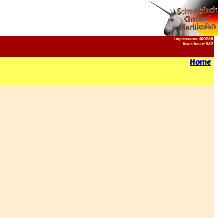
Impressions: 560268
Visits heute: 382
Home