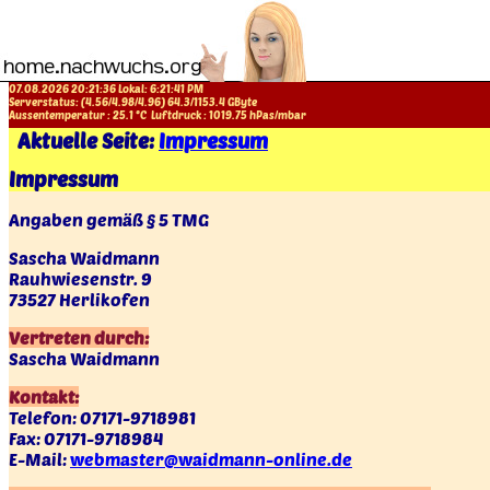
07.08.2026 20:21:36 Lokal:
6:21:41 PM
Serverstatus: (
4.56
/
4.98
/
4.96
)
64.3
/
1153.4
GByte
Aussentemperatur :
25.1
°C
Luftdruck :
1019.75
hPas/mbar
Aktuelle Seite:
Impressum
Impressum
Angaben gemäß § 5 TMG
Sascha Waidmann
Rauhwiesenstr. 9
73527 Herlikofen
Vertreten durch:
Sascha Waidmann
Kontakt:
Telefon: 07171-9718981
Fax: 07171-9718984
E-Mail:
webmaster@waidmann-online.de