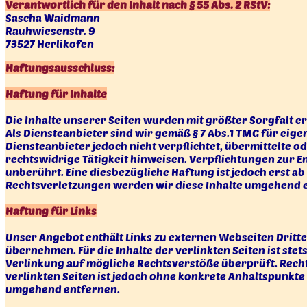
Verantwortlich für den Inhalt nach § 55 Abs. 2 RStV:
Sascha Waidmann
Rauhwiesenstr. 9
73527 Herlikofen
Haftungsausschluss:
Haftung für Inhalte
Die Inhalte unserer Seiten wurden mit größter Sorgfalt er
Als Diensteanbieter sind wir gemäß § 7 Abs.1 TMG für eige
Diensteanbieter jedoch nicht verpflichtet, übermittelte
rechtswidrige Tätigkeit hinweisen. Verpflichtungen zur
unberührt. Eine diesbezügliche Haftung ist jedoch erst 
Rechtsverletzungen werden wir diese Inhalte umgehend 
Haftung für Links
Unser Angebot enthält Links zu externen Webseiten Dritte
übernehmen. Für die Inhalte der verlinkten Seiten ist ste
Verlinkung auf mögliche Rechtsverstöße überprüft. Recht
verlinkten Seiten ist jedoch ohne konkrete Anhaltspunkt
umgehend entfernen.