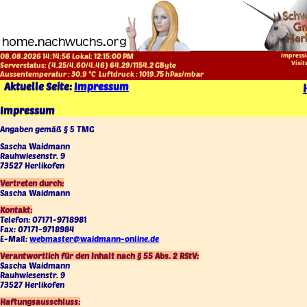
08.08.2026 14:14:56 Lokal:
12:15:00 PM
Impressi
Visit
Serverstatus: (
4.25
/
4.60
/
4.46
)
64.29
/
1154.2
GByte
Aussentemperatur :
30.9
°C
Luftdruck :
1019.75
hPas/mbar
Aktuelle Seite:
Impressum
Impressum
Angaben gemäß § 5 TMG
Sascha Waidmann
Rauhwiesenstr. 9
73527 Herlikofen
Vertreten durch:
Sascha Waidmann
Kontakt:
Telefon: 07171-9718981
Fax: 07171-9718984
E-Mail:
webmaster@waidmann-online.de
Verantwortlich für den Inhalt nach § 55 Abs. 2 RStV:
Sascha Waidmann
Rauhwiesenstr. 9
73527 Herlikofen
Haftungsausschluss: