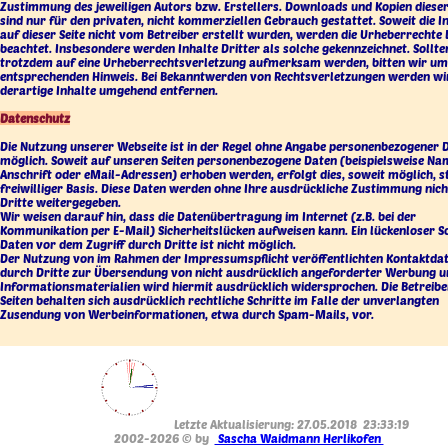
Zustimmung des jeweiligen Autors bzw. Erstellers. Downloads und Kopien dieser
sind nur für den privaten, nicht kommerziellen Gebrauch gestattet. Soweit die I
auf dieser Seite nicht vom Betreiber erstellt wurden, werden die Urheberrechte 
beachtet. Insbesondere werden Inhalte Dritter als solche gekennzeichnet. Sollten
trotzdem auf eine Urheberrechtsverletzung aufmerksam werden, bitten wir um
entsprechenden Hinweis. Bei Bekanntwerden von Rechtsverletzungen werden wi
derartige Inhalte umgehend entfernen.
Datenschutz
Die Nutzung unserer Webseite ist in der Regel ohne Angabe personenbezogener 
möglich. Soweit auf unseren Seiten personenbezogene Daten (beispielsweise Na
Anschrift oder eMail-Adressen) erhoben werden, erfolgt dies, soweit möglich, s
freiwilliger Basis. Diese Daten werden ohne Ihre ausdrückliche Zustimmung nich
Dritte weitergegeben.
Wir weisen darauf hin, dass die Datenübertragung im Internet (z.B. bei der
Kommunikation per E-Mail) Sicherheitslücken aufweisen kann. Ein lückenloser S
Daten vor dem Zugriff durch Dritte ist nicht möglich.
Der Nutzung von im Rahmen der Impressumspflicht veröffentlichten Kontaktda
durch Dritte zur Übersendung von nicht ausdrücklich angeforderter Werbung 
Informationsmaterialien wird hiermit ausdrücklich widersprochen. Die Betreibe
Seiten behalten sich ausdrücklich rechtliche Schritte im Falle der unverlangten
Zusendung von Werbeinformationen, etwa durch Spam-Mails, vor.
Letzte Aktualisierung: 27.05.2018 23:33:19
2002-2026 © by
Sascha Waidmann Herlikofen