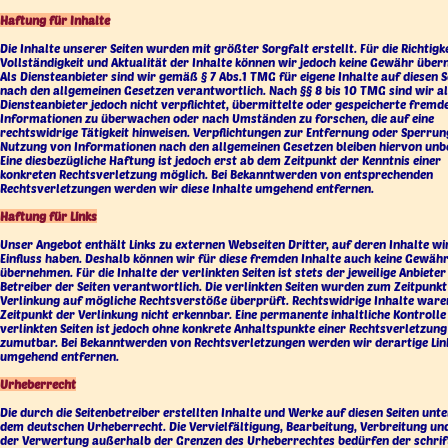
Haftung für Inhalte
Die Inhalte unserer Seiten wurden mit größter Sorgfalt erstellt. Für die Richtigke
Vollständigkeit und Aktualität der Inhalte können wir jedoch keine Gewähr übe
Als Diensteanbieter sind wir gemäß § 7 Abs.1 TMG für eigene Inhalte auf diesen S
nach den allgemeinen Gesetzen verantwortlich. Nach §§ 8 bis 10 TMG sind wir a
Diensteanbieter jedoch nicht verpflichtet, übermittelte oder gespeicherte fremd
Informationen zu überwachen oder nach Umständen zu forschen, die auf eine
rechtswidrige Tätigkeit hinweisen. Verpflichtungen zur Entfernung oder Sperrun
Nutzung von Informationen nach den allgemeinen Gesetzen bleiben hiervon unb
Eine diesbezügliche Haftung ist jedoch erst ab dem Zeitpunkt der Kenntnis einer
konkreten Rechtsverletzung möglich. Bei Bekanntwerden von entsprechenden
Rechtsverletzungen werden wir diese Inhalte umgehend entfernen.
Haftung für Links
Unser Angebot enthält Links zu externen Webseiten Dritter, auf deren Inhalte wi
Einfluss haben. Deshalb können wir für diese fremden Inhalte auch keine Gewäh
übernehmen. Für die Inhalte der verlinkten Seiten ist stets der jeweilige Anbieter
Betreiber der Seiten verantwortlich. Die verlinkten Seiten wurden zum Zeitpunkt
Verlinkung auf mögliche Rechtsverstöße überprüft. Rechtswidrige Inhalte war
Zeitpunkt der Verlinkung nicht erkennbar. Eine permanente inhaltliche Kontrolle
verlinkten Seiten ist jedoch ohne konkrete Anhaltspunkte einer Rechtsverletzung
zumutbar. Bei Bekanntwerden von Rechtsverletzungen werden wir derartige Lin
umgehend entfernen.
Urheberrecht
Die durch die Seitenbetreiber erstellten Inhalte und Werke auf diesen Seiten unte
dem deutschen Urheberrecht. Die Vervielfältigung, Bearbeitung, Verbreitung und
der Verwertung außerhalb der Grenzen des Urheberrechtes bedürfen der schrif