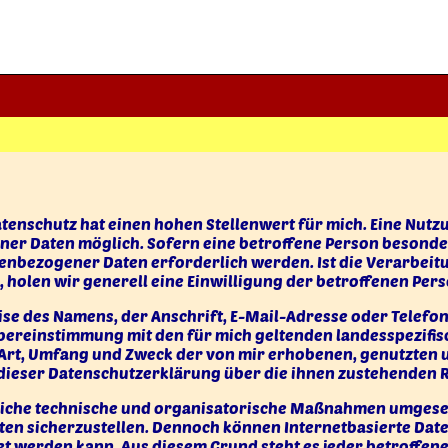
Datenschutz hat einen hohen Stellenwert für mich. Eine Nut
er Daten möglich. Sofern eine betroffene Person besonder
enbezogener Daten erforderlich werden. Ist die Verarbei
 holen wir generell eine Einwilligung der betroffenen Pers
e des Namens, der Anschrift, E-Mail-Adresse oder Telefon
bereinstimmung mit den für mich geltenden landesspezifi
r Art, Umfang und Zweck der von mir erhobenen, genutzte
dieser Datenschutzerklärung über die ihnen zustehenden R
reiche technische und organisatorische Maßnahmen umgeset
ten sicherzustellen. Dennoch können Internetbasierte Da
tet werden kann. Aus diesem Grund steht es jeder betroffe