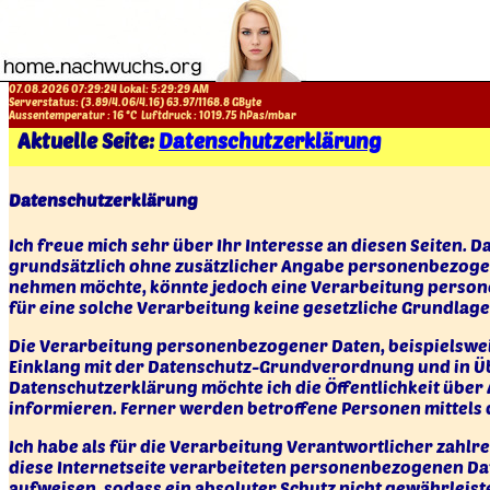
07.08.2026 07:29:24 Lokal:
5:29:29 AM
Serverstatus: (
3.89
/
4.06
/
4.16
)
63.97
/
1168.8
GByte
Aussentemperatur :
16
°C
Luftdruck :
1019.75
hPas/mbar
Aktuelle Seite:
Datenschutzerklärung
Datenschutzerklärung
Ich freue mich sehr über Ihr Interesse an diesen Seiten. 
grundsätzlich ohne zusätzlicher Angabe personenbezogen
nehmen möchte, könnte jedoch eine Verarbeitung person
für eine solche Verarbeitung keine gesetzliche Grundlage,
Die Verarbeitung personenbezogener Daten, beispielsweis
Einklang mit der Datenschutz-Grundverordnung und in Ü
Datenschutzerklärung möchte ich die Öffentlichkeit übe
informieren. Ferner werden betroffene Personen mittels 
Ich habe als für die Verarbeitung Verantwortlicher zahl
diese Internetseite verarbeiteten personenbezogenen Da
aufweisen, sodass ein absoluter Schutz nicht gewährleis