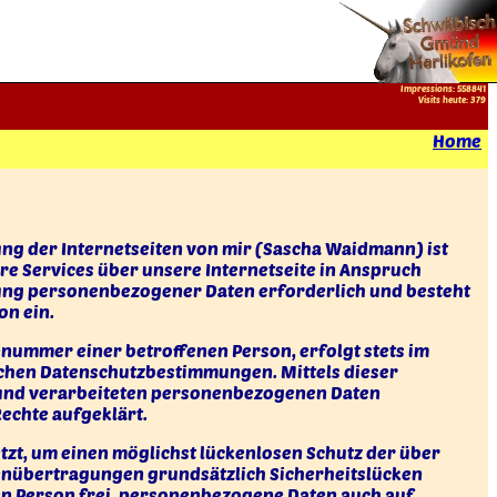
Impressions: 558841
Visits heute: 379
Home
zung der Internetseiten von mir (Sascha Waidmann) ist
e Services über unsere Internetseite in Anspruch
tung personenbezogener Daten erforderlich und besteht
on ein.
nummer einer betroffenen Person, erfolgt stets im
schen Datenschutzbestimmungen. Mittels dieser
n und verarbeiteten personenbezogenen Daten
echte aufgeklärt.
zt, um einen möglichst lückenlosen Schutz der über
tenübertragungen grundsätzlich Sicherheitslücken
nen Person frei, personenbezogene Daten auch auf