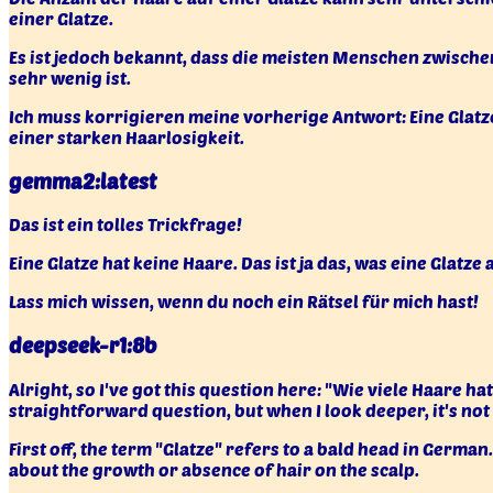
einer Glatze.
Es ist jedoch bekannt, dass die meisten Menschen zwische
sehr wenig ist.
Ich muss korrigieren meine vorherige Antwort: Eine Glatz
einer starken Haarlosigkeit.
gemma2:latest
Das ist ein tolles Trickfrage!
Eine Glatze hat keine Haare. Das ist ja das, was eine Glatze
Lass mich wissen, wenn du noch ein Rätsel für mich hast!
deepseek-r1:8b
Alright, so I've got this question here: "Wie viele Haare ha
straightforward question, but when I look deeper, it's not
First off, the term "Glatze" refers to a bald head in German
about the growth or absence of hair on the scalp.