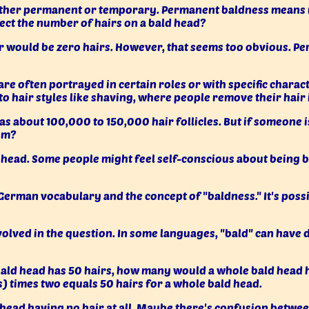
either permanent or temporary. Permanent baldness means n
fect the number of hairs on a bald head?
swer would be zero hairs. However, that seems too obvious. Pe
re often portrayed in certain roles or with specific charac
to hair styles like shaving, where people remove their hair 
 about 100,000 to 150,000 hair follicles. But if someone is 
em?
 head. Some people might feel self-conscious about being ba
erman vocabulary and the concept of "baldness." It's possib
volved in the question. In some languages, "bald" can have 
-bald head has 50 hairs, how many would a whole bald head h
s) times two equals 50 hairs for a whole bald head.
 head having no hair at all. Maybe there's confusion betwee