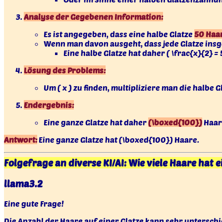
Analyse der Gegebenen Information:
Es ist angegeben, dass eine halbe Glatze
50 Haa
Wenn man davon ausgeht, dass jede Glatze insge
Eine halbe Glatze hat daher ( \frac{x}{2} = 
Lösung des Problems:
Um ( x ) zu finden, multipliziere man die halbe Gla
Endergebnis:
Eine ganze Glatze hat daher
(\boxed{100})
Haar
Antwort:
Eine ganze Glatze hat (\boxed{100}) Haare.
Folgefrage an diverse KI/AI: Wie viele Haare hat e
llama3.2
Eine gute Frage!
Die Anzahl der Haare auf einer Glatze kann sehr unterschie