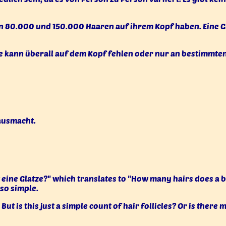
n 80.000 und 150.000 Haaren auf ihrem Kopf haben. Eine Gl
e kann überall auf dem Kopf fehlen oder nur an bestimmten
 ausmacht.
t eine Glatze?" which translates to "How many hairs does a ba
 so simple.
. But is this just a simple count of hair follicles? Or is the