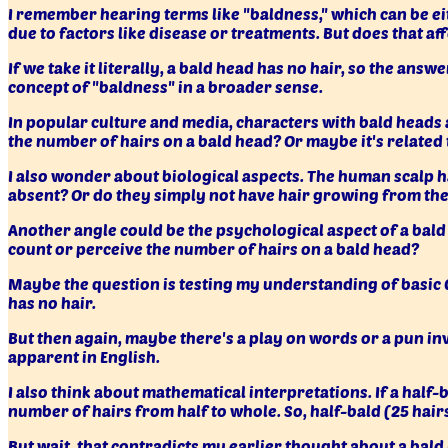
I remember hearing terms like "baldness," which can be 
due to factors like disease or treatments. But does that af
If we take it literally, a bald head has no hair, so the an
concept of "baldness" in a broader sense.
In popular culture and media, characters with bald heads a
the number of hairs on a bald head? Or maybe it's related 
I also wonder about biological aspects. The human scalp has
absent? Or do they simply not have hair growing from th
Another angle could be the psychological aspect of a bald
count or perceive the number of hairs on a bald head?
Maybe the question is testing my understanding of basic G
has no hair.
But then again, maybe there's a play on words or a pun in
apparent in English.
I also think about mathematical interpretations. If a half
number of hairs from half to whole. So, half-bald (25 hair
But wait, that contradicts my earlier thought about a bald