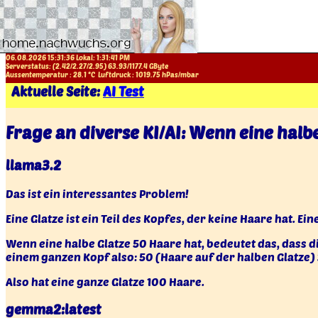
06.08.2026 15:31:36 Lokal:
1:31:42 PM
Serverstatus: (
2.42
/
2.27
/
2.95
)
63.93
/
1177.4
GByte
Aussentemperatur :
28.1
°C
Luftdruck :
1019.75
hPas/mbar
Aktuelle Seite:
AI Test
Frage an diverse KI/AI: Wenn eine halbe
llama3.2
Das ist ein interessantes Problem!
Eine Glatze ist ein Teil des Kopfes, der keine Haare hat. Ei
Wenn eine halbe Glatze 50 Haare hat, bedeutet das, dass d
einem ganzen Kopf also: 50 (Haare auf der halben Glatze) 
Also hat eine ganze Glatze 100 Haare.
gemma2:latest