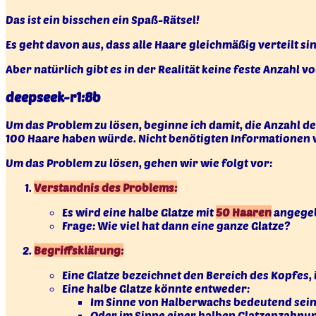
Das ist ein bisschen ein Spaß-Rätsel!
Es geht davon aus, dass alle Haare gleichmäßig verteilt si
Aber natürlich gibt es in der Realität keine feste Anzahl 
deepseek-r1:8b
Um das Problem zu lösen, beginne ich damit, die Anzahl de
100 Haare haben würde. Nicht benötigten Informationen wi
Um das Problem zu lösen, gehen wir wie folgt vor:
Verstandnis des Problems:
Es wird eine halbe Glatze mit
50 Haaren
angege
Frage: Wie viel hat dann eine ganze Glatze?
Begriffsklärung:
Eine Glatze bezeichnet den Bereich des Kopfes,
Eine halbe Glatze könnte entweder:
Im Sinne von Halberwachs bedeutend sein 
Oder im Sinne einer halben Glatzenzahnu