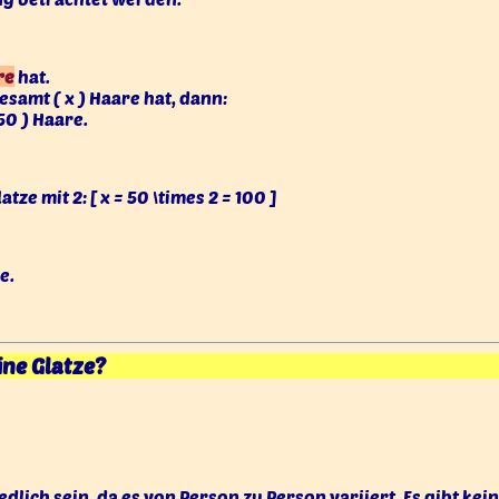
re
hat.
samt ( x ) Haare hat, dann:
50 ) Haare.
tze mit 2: [ x = 50 \times 2 = 100 ]
e.
ine Glatze?
dlich sein, da es von Person zu Person variiert. Es gibt kei