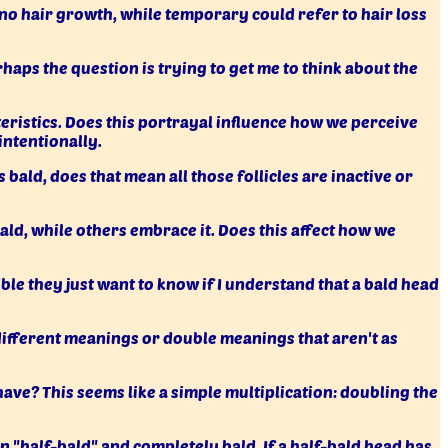
o hair growth, while temporary could refer to hair loss
rhaps the question is trying to get me to think about the
teristics. Does this portrayal influence how we perceive
intentionally.
bald, does that mean all those follicles are inactive or
ld, while others embrace it. Does this affect how we
le they just want to know if I understand that a bald head
different meanings or double meanings that aren't as
ave? This seems like a simple multiplication: doubling the
n "half-bald" and completely bald. If a half-bald head has