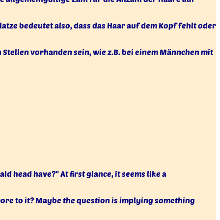
atze bedeutet also, dass das Haar auf dem Kopf fehlt oder
 Stellen vorhanden sein, wie z.B. bei einem Männchen mit
ld head have?" At first glance, it seems like a
re more to it? Maybe the question is implying something