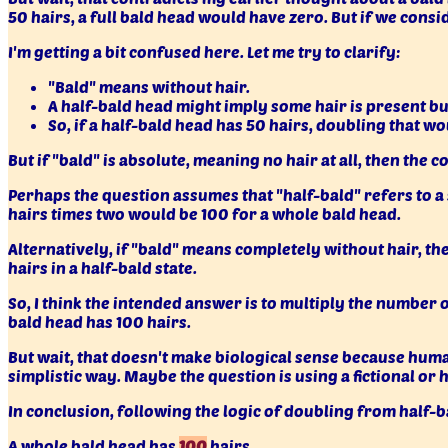
50 hairs, a full bald head would have zero. But if we consi
I'm getting a bit confused here. Let me try to clarify:
"Bald" means without hair.
A half-bald head might imply some hair is present but
So, if a half-bald head has 50 hairs, doubling that wo
But if "bald" is absolute, meaning no hair at all, then the
Perhaps the question assumes that "half-bald" refers to a s
hairs times two would be 100 for a whole bald head.
Alternatively, if "bald" means completely without hair, th
hairs in a half-bald state.
So, I think the intended answer is to multiply the number 
bald head has 100 hairs.
But wait, that doesn't make biological sense because human
simplistic way. Maybe the question is using a fictional or
In conclusion, following the logic of doubling from half-b
A whole bald head has
100
hairs.