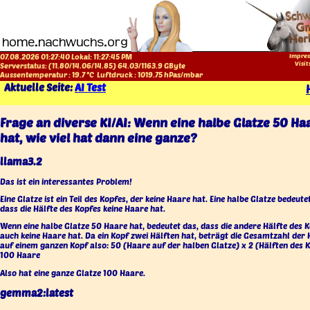
07.08.2026 01:27:40 Lokal:
11:27:46 PM
Impres
Visit
Serverstatus: (
11.80
/
14.06
/
14.85
)
64.03
/
1163.9
GByte
Aussentemperatur :
19.7
°C
Luftdruck :
1019.75
hPas/mbar
Aktuelle Seite:
AI Test
Frage an diverse KI/AI: Wenn eine halbe Glatze 50 Ha
hat, wie viel hat dann eine ganze?
llama3.2
Das ist ein interessantes Problem!
Eine Glatze ist ein Teil des Kopfes, der keine Haare hat. Eine halbe Glatze bedeutet
dass die Hälfte des Kopfes keine Haare hat.
Wenn eine halbe Glatze 50 Haare hat, bedeutet das, dass die andere Hälfte des 
auch keine Haare hat. Da ein Kopf zwei Hälften hat, beträgt die Gesamtzahl der
auf einem ganzen Kopf also: 50 (Haare auf der halben Glatze) x 2 (Hälften des 
100 Haare
Also hat eine ganze Glatze 100 Haare.
gemma2:latest