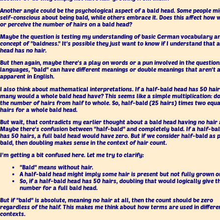
Another angle could be the psychological aspect of a bald head. Some people mi
self-conscious about being bald, while others embrace it. Does this affect how 
or perceive the number of hairs on a bald head?
Maybe the question is testing my understanding of basic German vocabulary a
concept of "baldness." It's possible they just want to know if I understand that 
head has no hair.
But then again, maybe there's a play on words or a pun involved in the question
languages, "bald" can have different meanings or double meanings that aren't 
apparent in English.
I also think about mathematical interpretations. If a half-bald head has 50 hai
many would a whole bald head have? This seems like a simple multiplication: d
the number of hairs from half to whole. So, half-bald (25 hairs) times two equ
hairs for a whole bald head.
But wait, that contradicts my earlier thought about a bald head having no hair a
Maybe there's confusion between "half-bald" and completely bald. If a half-ba
has 50 hairs, a full bald head would have zero. But if we consider half-bald as p
bald, then doubling makes sense in the context of hair count.
I'm getting a bit confused here. Let me try to clarify:
"Bald" means without hair.
A half-bald head might imply some hair is present but not fully grown or
So, if a half-bald head has 50 hairs, doubling that would logically give t
number for a full bald head.
But if "bald" is absolute, meaning no hair at all, then the count should be zero
regardless of the half. This makes me think about how terms are used in differe
contexts.