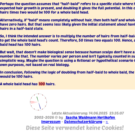
Perhaps the question assumes that "half-bald" refers to a specific state where 
expected hair growth is present, and doubling it gives the full potential. In this 
hairs times two would be 100 for a whole bald head.
Alternatively, if "bald" means completely without hair, then both half and who
have zero hairs. But that seems less likely given the initial statement about hav
hairs in a half-bald state.
So, I think the intended answer is to multiply the number of hairs from half-ba
to get the whole bald head's count. Therefore, 50 times two equals 100. Hence,
bald head has 100 hairs.
But wait, that doesn't make biological sense because human scalps don't have a
number like that. The number varies per person and isn't typically counted in s
simplistic way. Maybe the question is using a fictional or hypothetical scenario f
own purposes, not based on real biology.
In conclusion, following the logic of doubling from half-bald to whole bald, th
would be 100 hairs.
A whole bald head has
100
hairs.
Letzte Aktualisierung: 14.06.2025 23:35:07
2002-2026 © by
Sascha Waidmann Herlikofen
Impressum
-
Datenschutzerklärung
-
π
Diese Seite verwendet keine Cookies!