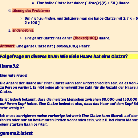
Eine halbe Glatze hat daher ( \frac{x}{2} = 50 ) Haare.
Lösung des Problems:
Um ( x ) zu finden, multipliziere man die halbe Glatze mit 2: [ x = 
2 = 100 ]
Endergebnis:
Eine ganze Glatze hat daher
(\boxed{100})
Haare.
Antwort:
Eine ganze Glatze hat (\boxed{100}) Haare.
Folgefrage an diverse KI/AI: Wie viele Haare hat eine Glatze?
llama3.2
Eine gute Frage!
Die Anzahl der Haare auf einer Glatze kann sehr unterschiedlich sein, da es von
zu Person variiert. Es gibt keine allgemeingültige Zahl für die Anzahl der Haare 
Glatze.
Es ist jedoch bekannt, dass die meisten Menschen zwischen 80.000 und 150.00
auf ihrem Kopf haben. Eine Glatze bedeutet also, dass das Haar auf dem Kopf fe
sehr wenig ist.
Ich muss korrigieren meine vorherige Antwort: Eine Glatze kann überall auf de
fehlen oder nur an bestimmten Stellen vorhanden sein, wie z.B. bei einem Männ
einer starken Haarlosigkeit.
gemma2:latest