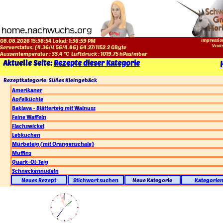
08.08.2026 15:36:54 Lokal:
1:36:59 PM
Impressio
Visit
Serverstatus: (
4.36
/
4.56
/
4.86
)
64.27
/
1152.2
GByte
Aussentemperatur :
33.4
°C
Luftdruck :
1019.75
hPas/mbar
Aktuelle Seite:
Rezepte dieser Kategorie
Rezeptkategorie: Süßes Kleingebäck
Amerikaner
Apfelküchle
Baklava - Blätterteig mit Walnuss
Feine Waffeln
Flachswickel
Lebkuchen
Mürbeteig (mit Orangenschale)
Muffins
Quark-Öl-Teig
Schneckennudeln
Neues Rezept
Stichwort suchen
Neue Kategorie
Kategorie