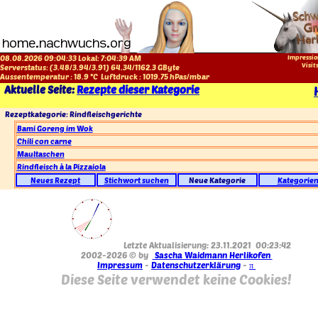
08.08.2026 09:04:33 Lokal:
7:04:39 AM
Impressio
Visit
Serverstatus: (
3.48
/
3.94
/
3.91
)
64.34
/
1162.3
GByte
Aussentemperatur :
18.9
°C
Luftdruck :
1019.75
hPas/mbar
Aktuelle Seite:
Rezepte dieser Kategorie
Rezeptkategorie: Rindfleischgerichte
Bami Goreng im Wok
Chili con carne
Maultaschen
Rindfleisch à la Pizzaiola
Neues Rezept
Stichwort suchen
Neue Kategorie
Kategorie
Letzte Aktualisierung: 23.11.2021 00:23:42
2002-2026 © by
Sascha Waidmann Herlikofen
Impressum
-
Datenschutzerklärung
-
π
Diese Seite verwendet keine Cookies!