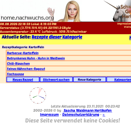
08.08.2026 22:18:59 Lokal:
8:19:03 PM
Impressio
Visit
Serverstatus: (
3.77
/
4.11
/
4.41
)
64.22
/
1141.2
GByte
Aussentemperatur :
23.4
°C
Luftdruck :
1019.75
hPas/mbar
Aktuelle Seite:
Rezepte dieser Kategorie
Rezeptkategorie: Kartoffeln
Barbecue-Kartoffeln
Betrunkenes Huhn - Huhn in Weißwein
Chili-Rippchen
Feines Hähnchen-Ragout
Fischsuppe
Neues Rezept
Stichwort suchen
Neue Kategorie
Kategorie
Letzte Aktualisierung: 23.11.2021 00:23:42
2002-2026 © by
Sascha Waidmann Herlikofen
Impressum
-
Datenschutzerklärung
-
π
Diese Seite verwendet keine Cookies!