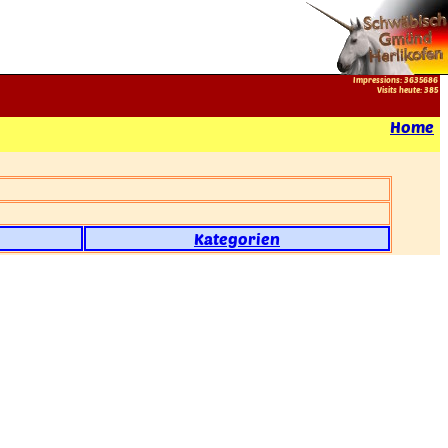
Impressions: 3635686
Visits heute: 385
Home
Kategorien