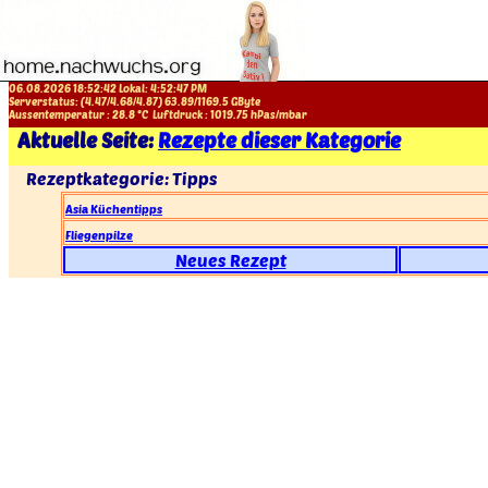
06.08.2026 18:52:42 Lokal:
4:52:47 PM
Serverstatus: (
4.47
/
4.68
/
4.87
)
63.89
/
1169.5
GByte
Aussentemperatur :
28.8
°C
Luftdruck :
1019.75
hPas/mbar
Aktuelle Seite:
Rezepte dieser Kategorie
Rezeptkategorie: Tipps
Asia Küchentipps
Fliegenpilze
Neues Rezept