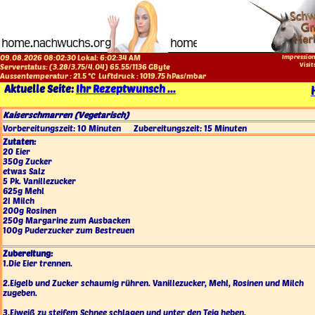
09.08.2026 08:02:30 Lokal:
6:02:34 AM
Impressio
Visit
Serverstatus: (
3.28
/
3.75
/
4.04
)
65.55
/
1136
GByte
Aussentemperatur :
21.5
°C
Luftdruck :
1019.75
hPas/mbar
Aktuelle Seite:
Ihr Rezeptwunsch ...
Kaiserschmarren (Vegetarisch)
Vorbereitungszeit:
10 Minuten
Zubereitungszeit:
15 Minuten
Zutaten:
20 Eier
350g Zucker
etwas Salz
5 Pk. Vanillezucker
625g Mehl
2l Milch
200g Rosinen
250g Margarine zum Ausbacken
100g Puderzucker zum Bestreuen
Zubereitung:
1.Die Eier trennen.
2.Eigelb und Zucker schaumig rühren. Vanillezucker, Mehl, Rosinen und Milch
zugeben.
3.Eiweiß zu steifem Schnee schlagen und unter den Teig heben.