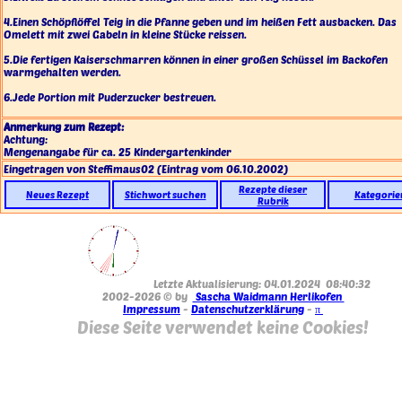
4.Einen Schöpflöffel Teig in die Pfanne geben und im heißen Fett ausbacken. Das
Omelett mit zwei Gabeln in kleine Stücke reissen.
5.Die fertigen Kaiserschmarren können in einer großen Schüssel im Backofen
warmgehalten werden.
6.Jede Portion mit Puderzucker bestreuen.
Anmerkung zum Rezept:
Achtung:
Mengenangabe für ca. 25 Kindergartenkinder
Eingetragen von Steffimaus02
(Eintrag vom 06.10.2002)
Rezepte dieser
Neues Rezept
Stichwort suchen
Kategorie
Rubrik
Letzte Aktualisierung: 04.01.2024 08:40:32
2002-2026 © by
Sascha Waidmann Herlikofen
Impressum
-
Datenschutzerklärung
-
π
Diese Seite verwendet keine Cookies!