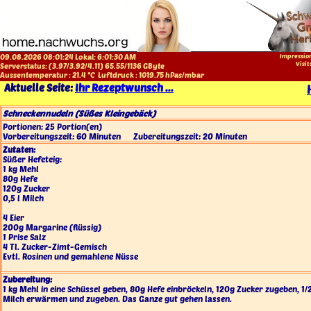
09.08.2026 08:01:24 Lokal:
6:01:30 AM
Impressio
Visit
Serverstatus: (
3.97
/
3.92
/
4.11
)
65.55
/
1136
GByte
Aussentemperatur :
21.4
°C
Luftdruck :
1019.75
hPas/mbar
Aktuelle Seite:
Ihr Rezeptwunsch ...
Schneckennudeln (Süßes Kleingebäck)
Portionen:
25 Portion(en)
Vorbereitungszeit:
60 Minuten
Zubereitungszeit:
20 Minuten
Zutaten:
Süßer Hefeteig:
1 kg Mehl
80g Hefe
120g Zucker
0,5 l Milch
4 Eier
200g Margarine (flüssig)
1 Prise Salz
4 Tl. Zucker-Zimt-Gemisch
Evtl. Rosinen und gemahlene Nüsse
Zubereitung:
1 kg Mehl in eine Schüssel geben, 80g Hefe einbröckeln, 120g Zucker zugeben, 1/2
Milch erwärmen und zugeben. Das Ganze gut gehen lassen.