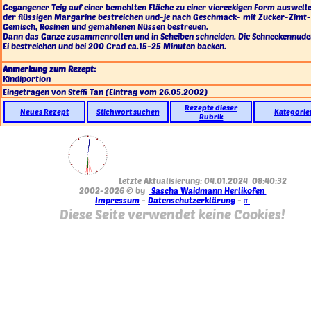
Gegangener Teig auf einer bemehlten Fläche zu einer viereckigen Form auswelle
der flüssigen Margarine bestreichen und-je nach Geschmack- mit Zucker-Zimt-
Gemisch, Rosinen und gemahlenen Nüssen bestreuen.
Dann das Ganze zusammenrollen und in Scheiben schneiden. Die Schneckennude
Ei bestreichen und bei 200 Grad ca.15-25 Minuten backen.
Anmerkung zum Rezept:
Kindiportion
Eingetragen von Steffi Tan
(Eintrag vom 26.05.2002)
Rezepte dieser
Neues Rezept
Stichwort suchen
Kategorie
Rubrik
Letzte Aktualisierung: 04.01.2024 08:40:32
2002-2026 © by
Sascha Waidmann Herlikofen
Impressum
-
Datenschutzerklärung
-
π
Diese Seite verwendet keine Cookies!